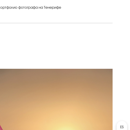
ортфолио фотографа на Тенерифе
ES