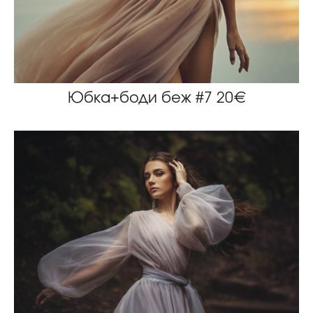
Юбка+боди беж #7 20€